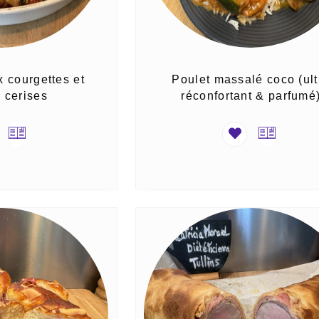
x courgettes et
Poulet massalé coco (ult
 cerises
réconfortant & parfumé