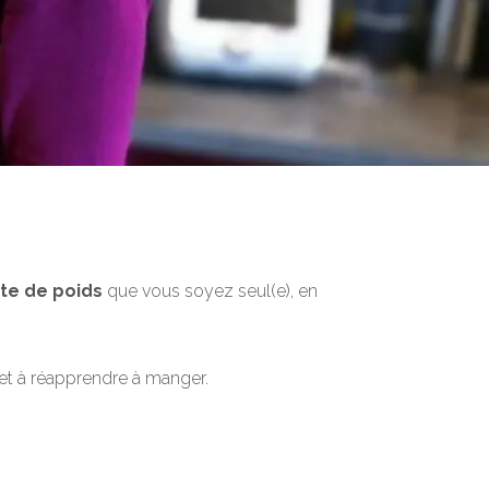
te de poids
que vous soyez seul(e), en
et à réapprendre à manger.