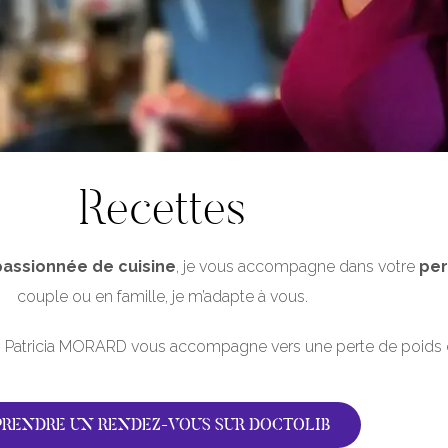
Recettes
passionnée de cuisine
, je vous accompagne dans votre
per
couple ou en famille, je m’adapte à vous.
, Patricia MORARD vous accompagne vers une perte de poids 
PRENDRE UN RENDEZ-VOUS SUR DOCTOLIB