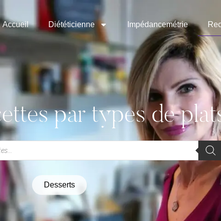
Accueil
Diététicienne
Impédancemétrie
Rec
ettes par types de plat
Desserts