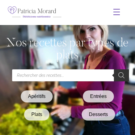
Nos recettes par types de
plats
Apéritifs
Entrées
Plats
Desserts