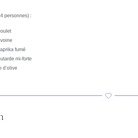
 4 personnes) :
poulet
avoine
 paprika fumé
utarde mi-forte
e d’olive
n