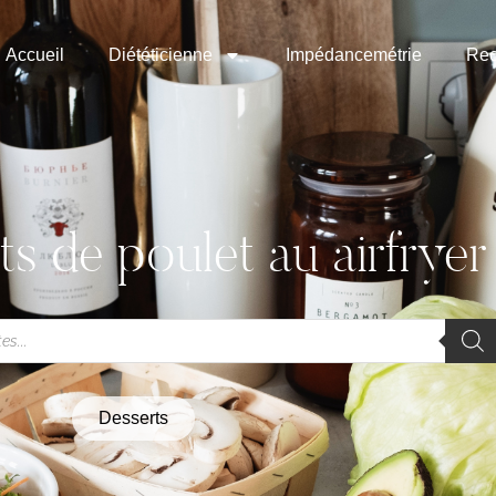
Accueil
Diététicienne
Impédancemétrie
Rec
s de poulet au airfryer
Desserts