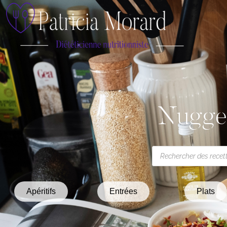
Nugget
Apéritifs
Entrées
Plats