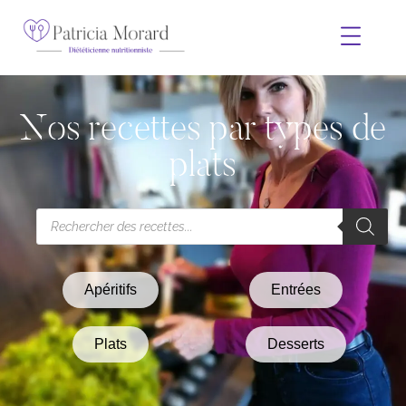
Nos recettes par types de
plats
Apéritifs
Entrées
Plats
Desserts