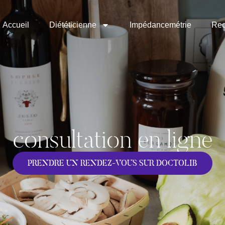
Accueil
Diététicienne
Impédancemétrie
Rec
consultation en ligne
PRENDRE UN RENDEZ-VOUS SUR DOCTOLIB