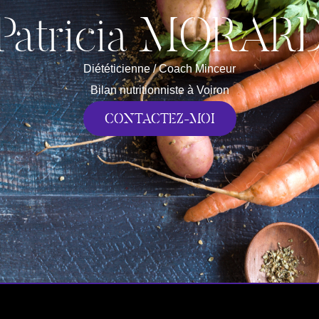
Patricia MORAR
Diététicienne / Coach Minceur
Bilan nutritionniste à Voiron
CONTACTEZ-MOI