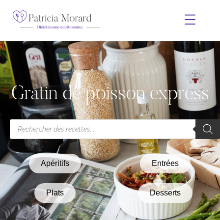
Gratin de poisson express
Apéritifs
Entrées
Plats
Desserts