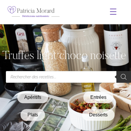
Truffes light choco noisette
Apéritifs
Entrées
Plats
Desserts