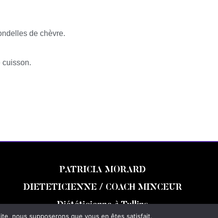
ondelles de chèvre.
e cuisson.
PATRICIA MORARD
DIETETICIENNE / COACH MINCEUR
Diététicienne à Tullins
 site, nous supposerons que vous en êtes satisfait.