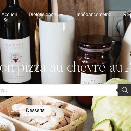
Accueil
Diététicienne
Impédancemétrie
Rec
on pizza au chèvre au A
Desserts