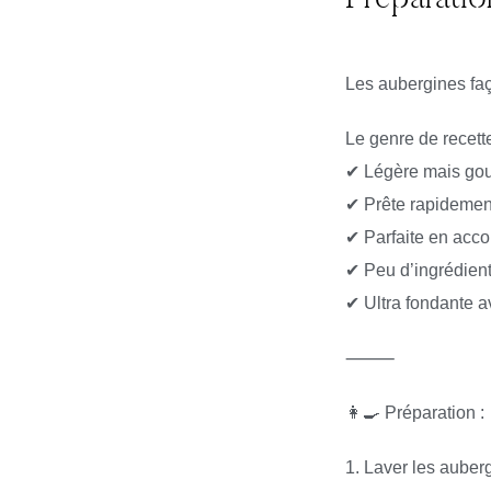
Les aubergines faç
Le genre de recett
✔ Légère mais go
✔ Prête rapidemen
✔ Parfaite en acc
✔ Peu d’ingrédien
✔ Ultra fondante a
⸻
👩‍🍳 Préparation :
1. Laver les auber