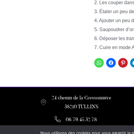
2. Les couper dans
3. Étaler un peu d
4. Ajouter un peu 
5. Saupoudrer d’or
6. Déposer les tra
7. Cuire en mode A
24 chemin de la Cressonnière
38210 TULLINS
06.79.45.32.78
Formulaire de contact
Nous utilisons des cookies pour vous garantir la m