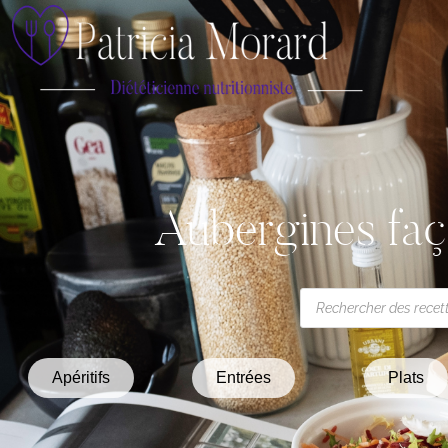
Aubergines faç
Apéritifs
Entrées
Plats