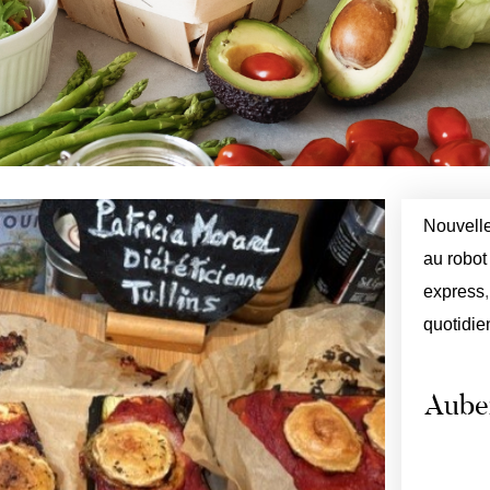
Nouvelle
au robot
express
quotidie
Auber