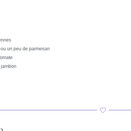
ennes
e ou un peu de parmesan
 tomate
u jambon
n