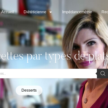
Accueil
Diététicienne
Impédancemétrie
Rec
ettes par types de plat
Desserts