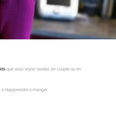
ids
que vous soyez seul(e), en couple ou en
 à réapprendre à manger.