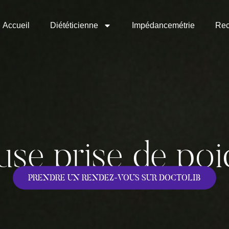
Accueil
Diététicienne
Impédancemétrie
Rec
e prise de poid
PRENDRE UN RENDEZ-VOUS SUR DOCTOLIB