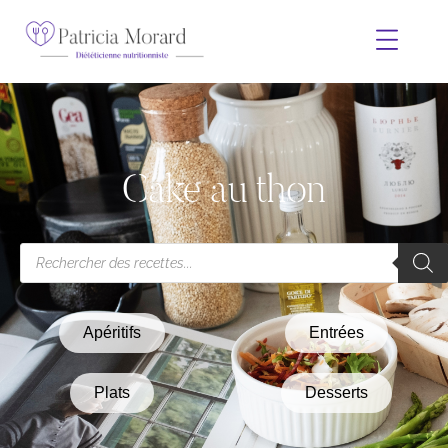
Cake au thon
Apéritifs
Entrées
Plats
Desserts