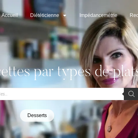
Accueil
Diététicienne
Impédancemétrie
Rec
ettes par types de plat
Desserts