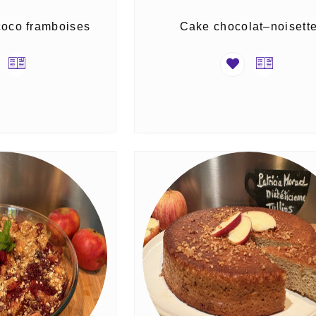
 coco framboises
Cake chocolat–noisett