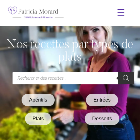
Nos recettes par types de
plats
Apéritifs
Entrées
Plats
Desserts