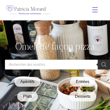
Omelette façon pizza
Apéritifs
Entrées
Plats
Desserts