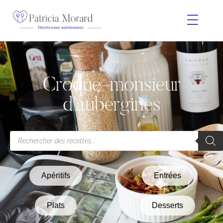
Croque-monsieur
d’aubergines
Apéritifs
Entrées
Plats
Desserts