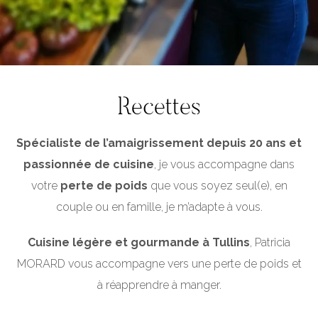
Recettes
Spécialiste de l’amaigrissement depuis 20 ans et
passionnée de cuisine
, je vous accompagne dans
votre
perte de poids
que vous soyez seul(e), en
couple ou en famille, je m’adapte à vous.
Cuisine légère et gourmande à Tullins
, Patricia
MORARD vous accompagne vers une perte de poids et
à réapprendre à manger.