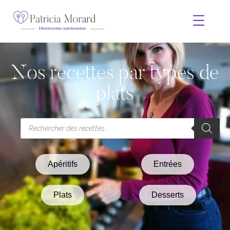
Nos recettes par types de
plats
Apéritifs
Entrées
Plats
Desserts