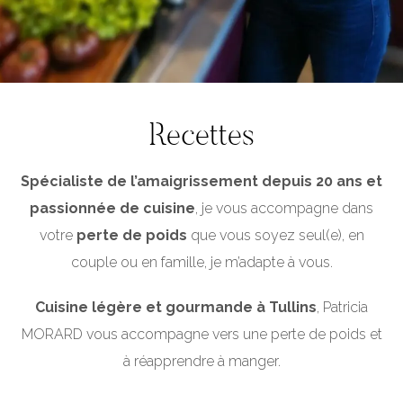
Recettes
Spécialiste de l’amaigrissement depuis 20 ans et
passionnée de cuisine
, je vous accompagne dans
votre
perte de poids
que vous soyez seul(e), en
couple ou en famille, je m’adapte à vous.
Cuisine légère et gourmande à Tullins
, Patricia
MORARD vous accompagne vers une perte de poids et
à réapprendre à manger.