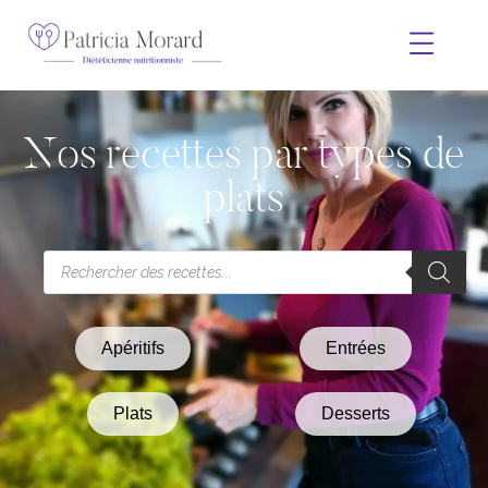
Nos recettes par types de
plats
Apéritifs
Entrées
Plats
Desserts