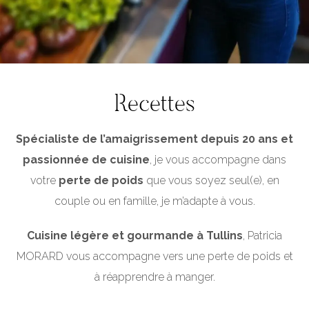
Recettes
Spécialiste de l’amaigrissement depuis 20 ans et
passionnée de cuisine
, je vous accompagne dans
votre
perte de poids
que vous soyez seul(e), en
couple ou en famille, je m’adapte à vous.
Cuisine légère et gourmande à Tullins
, Patricia
MORARD vous accompagne vers une perte de poids et
à réapprendre à manger.