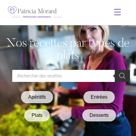
Nos recettes par types de
plats
Apéritifs
Entrées
Plats
Desserts