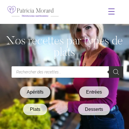
Nos recettes par types de
plats
Apéritifs
Entrées
Plats
Desserts