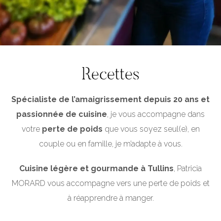
Recettes
Spécialiste de l’amaigrissement depuis 20 ans et
passionnée de cuisine
, je vous accompagne dans
votre
perte de poids
que vous soyez seul(e), en
couple ou en famille, je m’adapte à vous.
Cuisine légère et gourmande à Tullins
, Patricia
MORARD vous accompagne vers une perte de poids et
à réapprendre à manger.