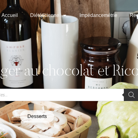
Accueil
Diététicienne
Impédancemétrie
Rec
ger au chocolat et Rico
Desserts