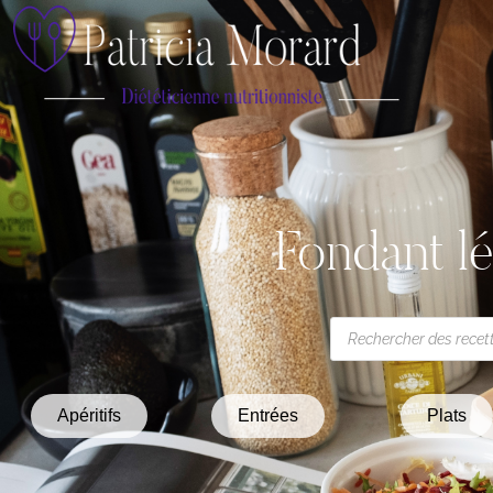
Fondant lé
Apéritifs
Entrées
Plats