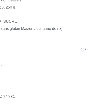
 noir dessert
(2 X 250 g)
RAI SUCRE
 sans gluten Maizena ou farine de riz)
n
 à 240°C.