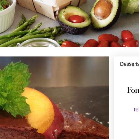
Desserts
Fon
Te