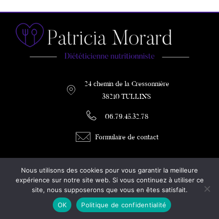
24 chemin de la Cressonnière
38210 TULLINS
06.79.45.32.78
Formulaire de contact
PATRICIA MORARD
Nous utilisons des cookies pour vous garantir la meilleure
DIETETICIENNE / COACH MINCEUR
expérience sur notre site web. Si vous continuez à utiliser ce
site, nous supposerons que vous en êtes satisfait.
Diététicienne à Tullins
OK
Politique de confidentialité
Mentions légales
Plan du site