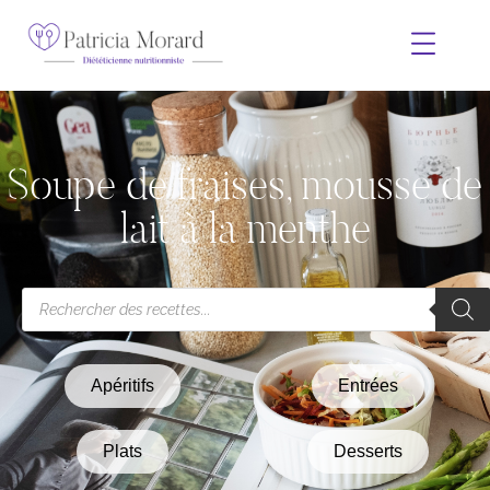
Soupe de fraises, mousse de
lait à la menthe
Apéritifs
Entrées
Plats
Desserts