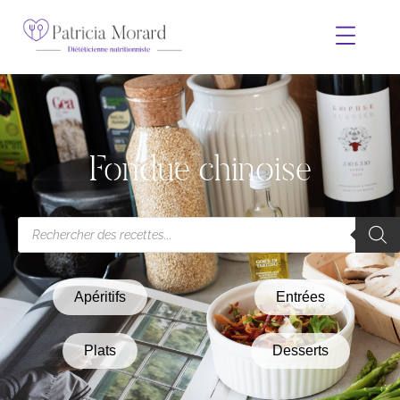
Fondue chinoise
Apéritifs
Entrées
Plats
Desserts