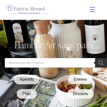
Hamburger sans pain
Apéritifs
Entrées
Plats
Desserts