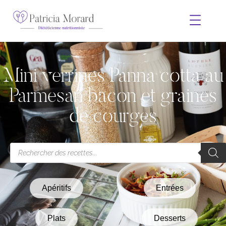
Mini verrines Panna cotta au
Parmesan bacon et graines
de courges
Apéritifs
Entrées
Plats
Desserts