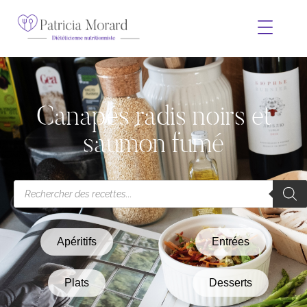
Canapés radis noirs et
saumon fumé
Apéritifs
Entrées
Plats
Desserts