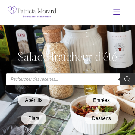
Salade fraîcheur d’été
Apéritifs
Entrées
Plats
Desserts