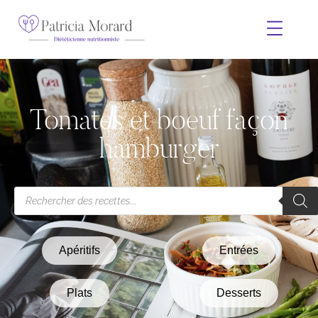
Tomates et boeuf façon
hamburger
Apéritifs
Entrées
Plats
Desserts