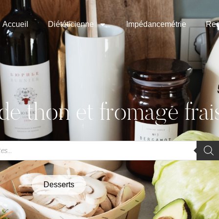
Accueil
Diététicienne
Impédancemétrie
Rec
de thon et fromage frai
Desserts