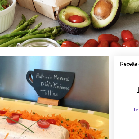
Recette 
T
Te