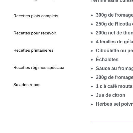
Terrine sans cuisso
300g de fromage
Recettes plats complets
250g de Ricotta
200g net de thon
Recettes pour recevoir
4 feuilles de gél
Recettes printanières
Ciboulette ou pe
Échalotes
Recettes régimes spéciaux
Sauce au froma
200g de fromag
Salades repas
1 c à café mouta
Jus de citron
Herbes sel poivr