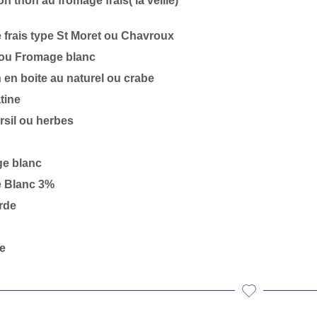
n thon au fromage frais( la veille)
 frais type St Moret ou Chavroux
 ou Fromage blanc
 en boite au naturel ou crabe
atine
rsil ou herbes
ge blanc
e Blanc 3%
rde
e