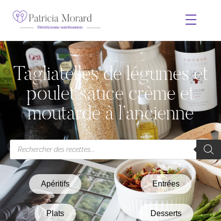
Tagliatelles de légumes et
poulet sauce crème et
moutarde à l’ancienne
Apéritifs
Entrées
Plats
Desserts