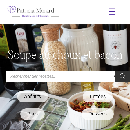
Soupe au choux et bacon
Apéritifs
Entrées
Plats
Desserts