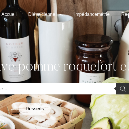
Accueil
Diététicienne
Impédancemétrie
Rec
ive pomme roquefort e
Desserts