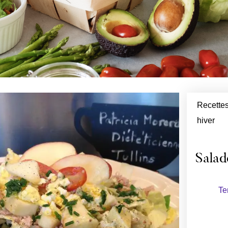
Recettes
hiver
Salad
Te