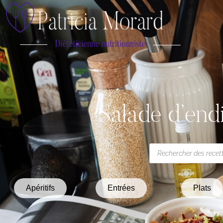
Salade d’end
Apéritifs
Entrées
Plats