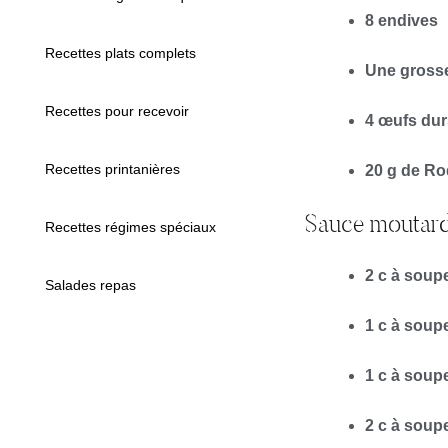
8 endives
Recettes plats complets
Une grosse
Recettes pour recevoir
4 œufs dur
Recettes printanières
20 g de Ro
Sauce moutard
Recettes régimes spéciaux
2 c à soupe
Salades repas
1 c à soupe
1 c à soup
2 c à soup