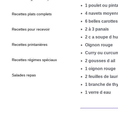
1 poulet ou pint
4 navets moyen
Recettes plats complets
6 belles carottes
2 à 3 panais
Recettes pour recevoir
2 c a soupe d hu
Recettes printanières
Oignon rouge
Curry ou curcu
Recettes régimes spéciaux
2 gousses d ail
1 oignon rouge
Salades repas
2 feuilles de laur
1 branche de th
1 verre d eau