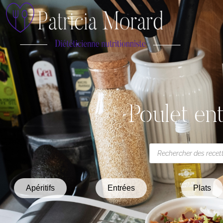
Poulet ent
Apéritifs
Entrées
Plats