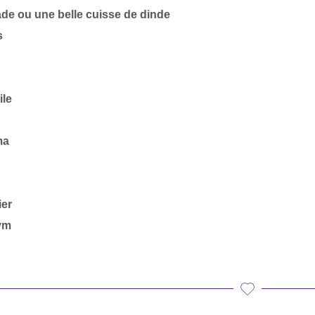
ade ou une belle cuisse de dinde
s
ile
ma
ier
ym