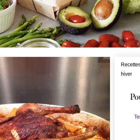
Recettes
hiver
Pou
Te