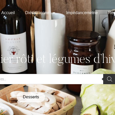
Accueil
Diététicienne
Impédancemétrie
Rec
ier rôti et légumes d’hi
Desserts