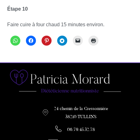
Étape 10
Faire cuire à four chaud 15 minutes environ.
24 chemin de la Cressonnière
38210 TULLINS
06.79.45.32.78