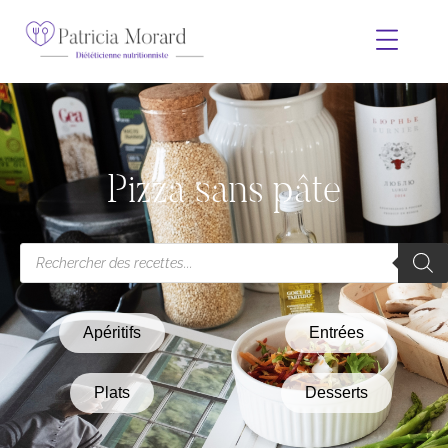
Pizza sans pâte
Apéritifs
Entrées
Plats
Desserts