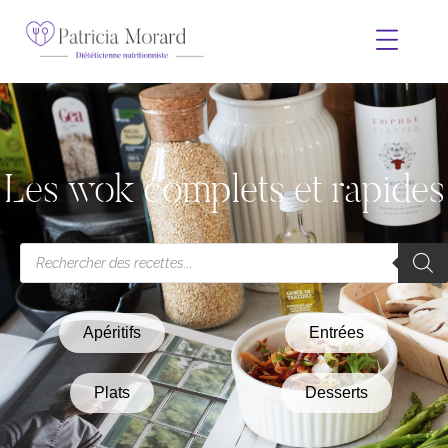
Les wok complets et rapides
Apéritifs
Entrées
Plats
Desserts