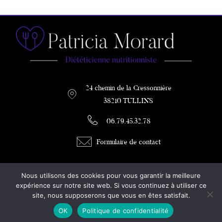
24 chemin de la Cressonnière
38210 TULLINS
06.79.45.32.78
Formulaire de contact
PATRICIA MORARD
Nous utilisons des cookies pour vous garantir la meilleure
DIETETICIENNE / COACH MINCEUR
expérience sur notre site web. Si vous continuez à utiliser ce
site, nous supposerons que vous en êtes satisfait.
Diététicienne à Tullins
OK
Politique de confidentialité
Mentions légales
Plan du site