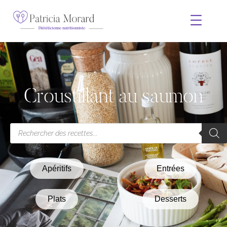
Croustillant au saumon
Apéritifs
Entrées
Plats
Desserts