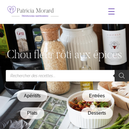
Chou fleur rôti aux épices
Apéritifs
Entrées
Plats
Desserts