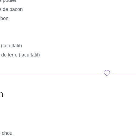
s poulet
es de bacon
mbon
(facultatif)
e terre (facultatif)
n
e chou.