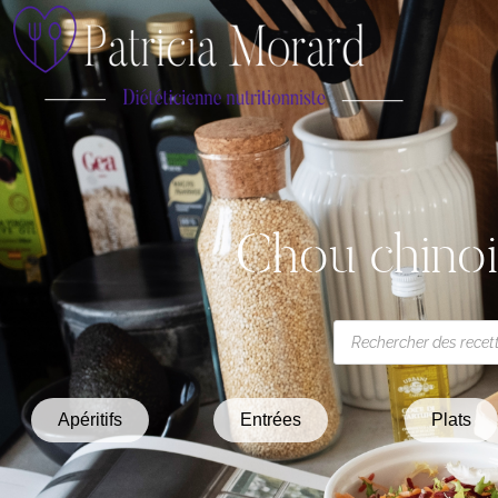
Chou chinoi
Apéritifs
Entrées
Plats