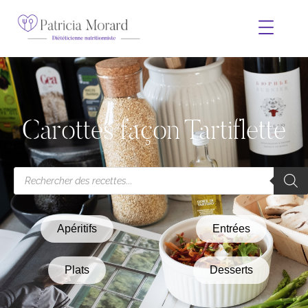
Carottes façon Tartiflette
Apéritifs
Entrées
Plats
Desserts