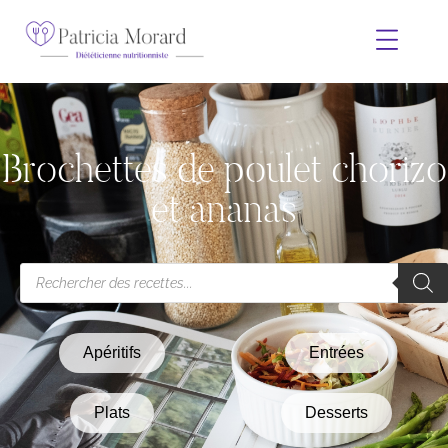
Brochettes de poulet chorizo
et ananas
Apéritifs
Entrées
Plats
Desserts