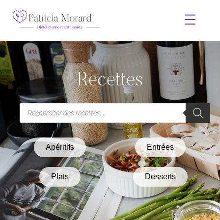
Recettes
Apéritifs
Entrées
Plats
Desserts