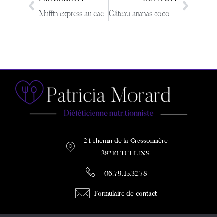
Muffin express au cacao
Gâteau ananas coco ultra light sans graisse
24 chemin de la Cressonnière
38210 TULLINS
06.79.45.32.78
Formulaire de contact