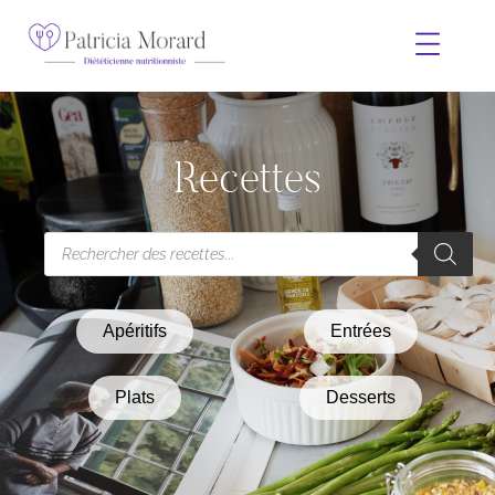
Recettes
Apéritifs
Entrées
Plats
Desserts