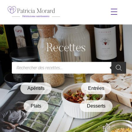
Recettes
Apéritifs
Entrées
Plats
Desserts