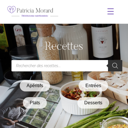
Recettes
Apéritifs
Entrées
Plats
Desserts