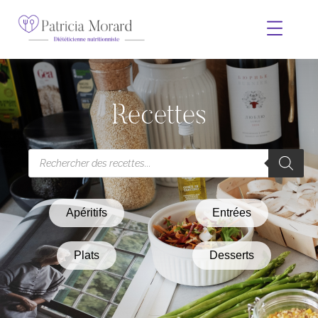
Recettes
Apéritifs
Entrées
Plats
Desserts