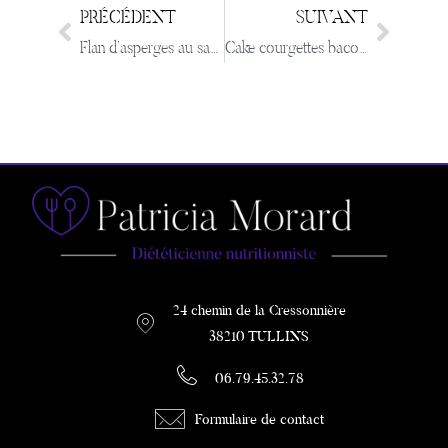
PRÉCÉDENT
SUIVANT
Flan d’asperges au saumon fumé et parmesan
Cake courgettes bacon olive
24 chemin de la Cressonnière
38210 TULLINS
06.79.45.32.78
Formulaire de contact