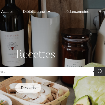
Accueil
Diététicienne
Impédancemétrie
Rec
Recettes
Desserts