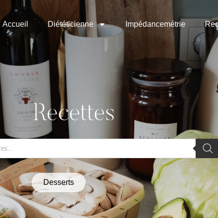
Accueil
Diététicienne
Impédancemétrie
Rec
Recettes
Desserts