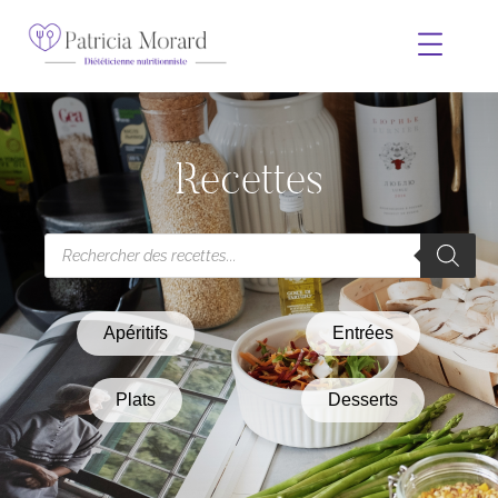
Recettes
Apéritifs
Entrées
Plats
Desserts