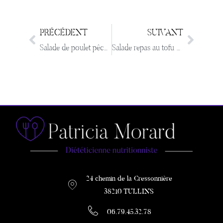
PRÉCÉDENT
SUIVANT
Salade de poulet pêches roties et crème de Parmesan
Salade repas au tofu mariné
24 chemin de la Cressonnière
38210 TULLINS
06.79.45.32.78