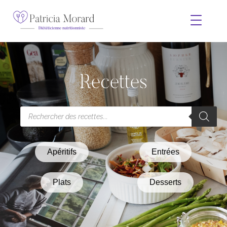
Recettes
Apéritifs
Entrées
Plats
Desserts