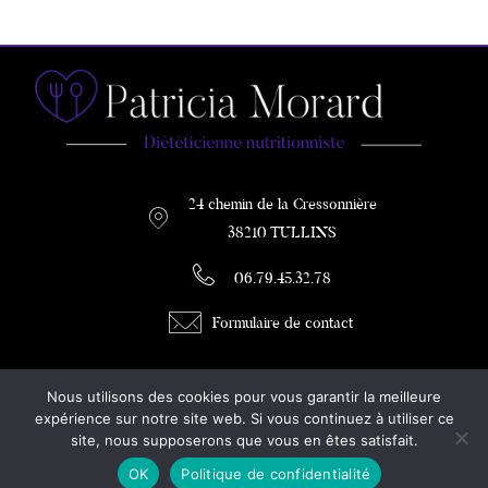
24 chemin de la Cressonnière
38210 TULLINS
06.79.45.32.78
Formulaire de contact
PATRICIA MORARD
Nous utilisons des cookies pour vous garantir la meilleure
DIETETICIENNE / COACH MINCEUR
expérience sur notre site web. Si vous continuez à utiliser ce
site, nous supposerons que vous en êtes satisfait.
Diététicienne à Tullins
OK
Politique de confidentialité