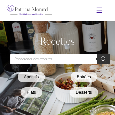
Recettes
Apéritifs
Entrées
Plats
Desserts