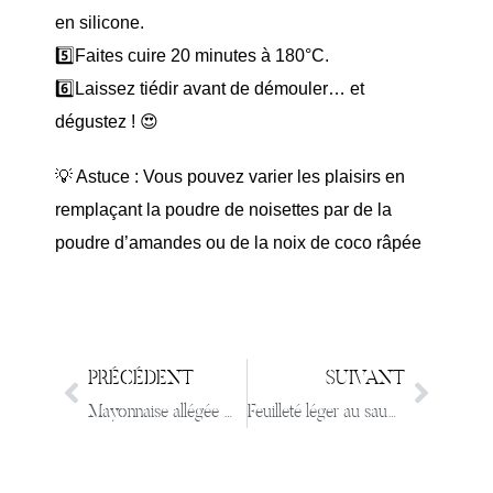
en silicone.
5️⃣Faites cuire 20 minutes à 180°C.
6️⃣Laissez tiédir avant de démouler… et
dégustez ! 😍
💡 Astuce : Vous pouvez varier les plaisirs en
remplaçant la poudre de noisettes par de la
poudre d’amandes ou de la noix de coco râpée
PRÉCÉDENT
SUIVANT
Mayonnaise allégée & express
Feuilleté léger au saumon et bacon