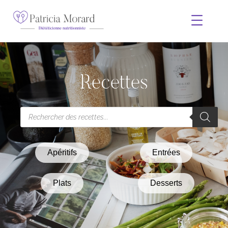
Recettes
Apéritifs
Entrées
Plats
Desserts